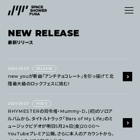
NEW RELEASE
SERVICES
最新リリース
ABOUT
デジタルディストリビューション
2024.05.29
RELEASE
INFORMATION
マーケティングサービス
new youが新曲「アンチチョコレート」を引っ提げて北
陸最大級のロックフェスに挑む！
CONTACT
NEWS
2024.05.23
VIDEO
RHYMESTERの司令塔・Mummy-D、(初)のソロア
NEW RELEASE
JOB
ルバムから、タイトルトラック「Bars of My Life」のミ
利用規約
ュージックビデオが明日5月24日(金)20:00～
YouTubeプレミア公開。さらに本人のアカウントから、
プライバシーポリシー