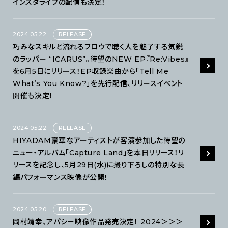
インスタライブの配信も決定！
2024.05.22
RELEASE
巧みなスキルと流れるフロウで聴く人を魅了する気鋭
のラッパー “ICARUS”。待望のNEW EP『Re:Vibes』
を6月5日にリリース！EP収録楽曲から「Tell Me
What’s You Know?」を先行配信、リリースイベント
開催も決定！
2024.05.22
RELEASE
HIYADAM豪華なアーティストが客演参加した待望の
ニュー・アルバム｢Capture Land｣を本日リリース！リ
リースを記念し、5月29日(水)に撮り下ろしの特別な長
編パフォーマンス映像が公開！
2024.05.20
RELEASE
岡村靖幸、アパシー映像作品発売決定！ 2024＞＞＞