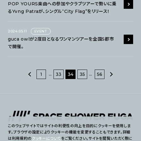
POP YOURS楽曲への参加やクラブツアーで勢いに乗
るYvng Patraが、シングル“City Flag”をリリース！
2024.05.11
EVENT
guca owlが2度目となるワンマンツアーを全国5都市
で開催。
...
...
1
33
34
35
56
このウェブサイトではサイトの利便性の向上を目的にクッキーを使用しま
〒150-0043 東京都渋谷区道玄坂2-25-12 道玄坂通 7F
す。ブラウザの設定によりクッキーの機能を変更することもできます。詳細
©2021 SPACE SHOWER FUGA INC.
は利用規約の
クッキーについて
をご覧ください。サイトを閲覧いただく際に