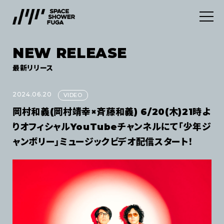
NEW RELEASE
SERVICES
最新リリース
ABOUT
デジタルディストリビューション
2024.06.20
VIDEO
岡村和義(岡村靖幸×斉藤和義) 6/20(木)21時よ
INFORMATION
マーケティングサービス
りオフィシャルYouTubeチャンネルにて「少年ジ
ャンボリー」ミュージックビデオ配信スタート！
CONTACT
NEWS
NEW RELEASE
JOB
利用規約
プライバシーポリシー