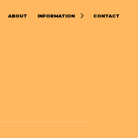
ABOUT
INFORMATION
CONTACT
ビューション
NEWS
ビス
NEW RELEASE