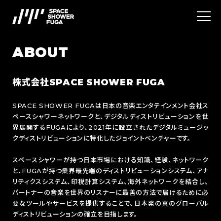
ABOUT
SERVICES
株式会社SPACE SHOWER FUGA
ABOUT
デジタルディストリビューション
SPACE SHOWER FUGAは日本の音楽エンタテインメント会社ス
ペースシャワーネットワークと、デジタルディストリビューションを世
INFORMATION
マーケティングサービス
界展開するFUGAにより、2021年に設立されたデジタルミュージッ
クディストリビューションに特化したジョイントベンチャーです。
CONTACT
NEWS
スペースシャワーが持つ日本市場における知識、経験、ネットワーク
と、FUGAが持つ業界最先端のディストリビューションシステム、アナ
NEW RELEASE
JOB
リティクスシステム、印税計算システム、海外ネットワークを結合し、
パートナーの音楽を世界のリスナーに最善の方法で届けるために必
利用規約
要なツールやサービスを提供することで、日本発の真のグローバル
プライバシーポリシー
ディストリビューションの確立を目指します。