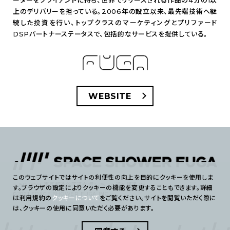
ーターをクライアントに持ち、世界でリリースされる作品の4分の1以
上のデリバリーを担っている。2006年の設立以来、最先端技術へ継
続した投資を行い、トップクラスのマーケティングとプリファード
DSPパートナーステータスで、包括的なサービスを提供している。
WEBSITE
このウェブサイトではサイトの利便性の向上を目的にクッキーを使用しま
〒150-0043 東京都渋谷区道玄坂2-25-12 道玄坂通 7F
す。ブラウザの設定によりクッキーの機能を変更することもできます。詳細
©2021 SPACE SHOWER FUGA INC.
は利用規約の
クッキーについて
をご覧ください。サイトを閲覧いただく際に
は、クッキーの使用に同意いただく必要があります。