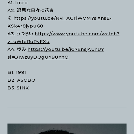
A1. Intro
A2. 退屈な日々に花束
を
https://youtu.be/Nvi_ACrlWVM?si=nsE-
KSk4r8jypuG8
A3. うつろい
https://www.youtube.com/watch?
v=uWfeRoPvFXo
A4. 歩み
https://youtu.be/jG7EnsjAUrU?
si=Q1wz8yDQgUY9UYnO
B1. 1991
B2. ASOBO
B3. SINK