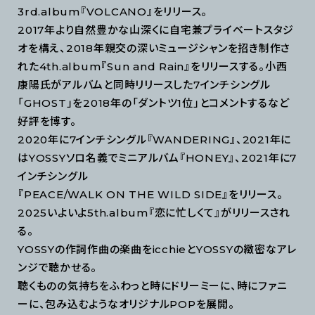
3rd.album『VOLCANO』をリリース。
2017年より自然豊かな山深くに自宅兼プライベートスタジ
オを構え、2018年親交の深いミュージシャンを招き制作さ
れた4th.album『Sun and Rain』をリリースする。小西
康陽氏がアルバムと同時リリースした7インチシングル
「GHOST」を2018年の「ダントツ1位」とコメントするなど
好評を博す。
2020年に7インチシングル『WANDERING』、2021年に
はYOSSYソロ名義でミニアルバム『HONEY』、2021年に7
インチシングル
『PEACE/WALK ON THE WILD SIDE』をリリース。
2025いよいよ5th.album『恋に忙しくて』がリリースされ
る。
YOSSYの作詞作曲の楽曲をicchieとYOSSYの緻密なアレ
ンジで聴かせる。
聴くものの気持ちをふわっと時にドリーミーに、時にファニ
ーに、包み込むようなオリジナルPOPを展開。