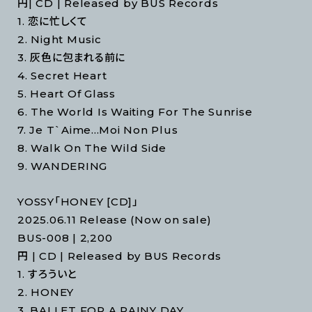
円| CD | Released by BUS Records
1. 恋に忙しくて
2. Night Music
3. 灰色に包まれる前に
4. Secret Heart
5. Heart Of Glass
6. The World Is Waiting For The Sunrise
7. Je T`Aime...Moi Non Plus
8. Walk On The Wild Side
9. WANDERING
YOSSY「HONEY [CD]」
2025.06.11 Release (Now on sale)
BUS-008 | 2,200
円 | CD | Released by BUS Records
1. すろういと
2. HONEY
3. BALLET FOR A RAINY DAY