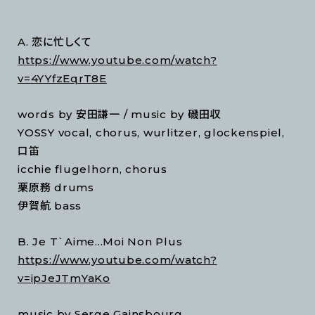
A. 恋に忙しくて
https://www.youtube.com/watch?
v=4YYfzEqrT8E
words by 安田謙一 / music by 磯田収
YOSSY vocal, chorus, wurlitzer, glockenspiel,
口笛
icchie flugelhorn, chorus
栗原務 drums
伊賀航 bass
B. Je T`Aime...Moi Non Plus
https://www.youtube.com/watch?
v=ipJeJTmYaKo
music by Serge Gainsbourg