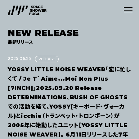
NEW RELEASE
SERVICES
最新リリース
ABOUT
デジタルディストリビューション
2025.06.25
RELEASE
YOSSY LITTLE NOISE WEAVER「恋に忙し
INFORMATION
マーケティングサービス
くて / Je T`Aime...Moi Non Plus
[7INCH]」2025.09.20 Release
CONTACT
NEWS
DETERMINATIONS、BUSH OF GHOSTS
での活動を経て、YOSSY(キーボード・ヴォーカ
NEW RELEASE
JOB
ル)とicchie（トランペット・トロンボーン）が
利用規約
2005年に始動したユニット【YOSSY LITTLE
プライバシーポリシー
NOISE WEAVER】。 6月11日リリースした7年