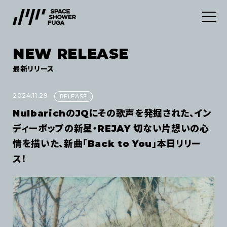
NEW RELEASE
SERVICES
最新リリース
ABOUT
デジタルディストリビューション
2024.11.29
RELEASE
NulbarichのJQにその歌声を発掘された、イン
INFORMATION
マーケティングサービス
ディーポップの新星・REJAY 切ない片想いの心
情を描いた、新曲「Back to You」本日リリー
CONTACT
NEWS
ス！
NEW RELEASE
JOB
利用規約
プライバシーポリシー