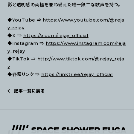
影と透明感の両極を兼ね備えた唯一無二な歌声を持つ。
◆YouTube ⇒
https://www.youtube.com/@reja
y-rejay
◆X ⇒
https://x.com/rejay_official
◆Instagram ⇒
https://www.instagram.com/reja
y_rejay
◆TikTok ⇒
http://www.tiktok.com/@rejay_reja
y
◆各種リンク ⇒
https://linktr.ee/rejay_official
記事一覧に戻る