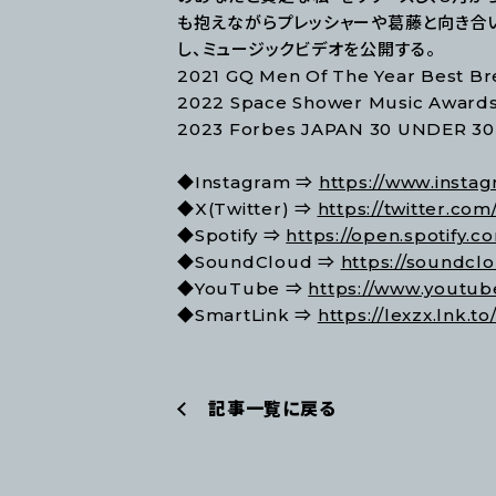
も抱えながらプレッシャーや葛藤と向き合い、20
し、ミュージックビデオを公開する。
2021 GQ Men Of The Year Best Br
2022 Space Shower Music Awards 
2023 Forbes JAPAN 30 UNDER 30
◆Instagram ⇒
https://www.insta
◆X(Twitter) ⇒
https://twitter.com
◆Spotify ⇒
https://open.spotif
◆SoundCloud ⇒
https://soundcl
◆YouTube ⇒
https://www.yout
◆SmartLink ⇒
https://lexzx.lnk.to
記事一覧に戻る