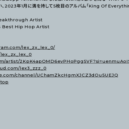
23年1月に満を持して5枚目のアルバム「King Of Everythi
eakthrough Artist
Best Hip Hop Artist
gram.com/lex_zx_lex_0/
/lex_zx_lex_0
y.com/artist/2KpK4apOMD6evPHoPggSVF?si=uenmu
oud.com/lex3_zzz_0
ube.com/channel/UChamZkcHgmXJCZ3dOu5UEJQ
/top