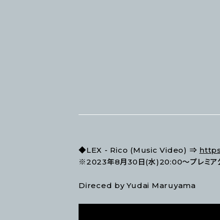
◆LEX - Rico (Music Video) ⇒
http
※2023年8月30日(水)20:00～プレミ
Direced by Yudai Maruyama