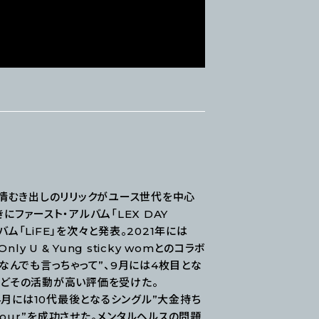
感情むき出しのリリックがユース世代を中心
にファースト・アルバム「LEX DAY
バム「LiFE」を次々と発表。2021年には
 U & Yung sticky womとのコラボ
”なんでも言っちゃって”、9月には4枚目とな
受賞するなどその活動が高い評価を受けた。
発表。4月には10代最後となるシングル”大金持ち
 Tour”を成功させた。メンタルヘルスの問題