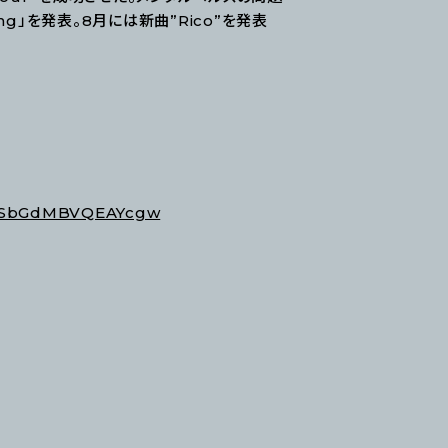
ng」を発表。8月には新曲”Rico”を発表
AoISbGdMBVQEAYcgw