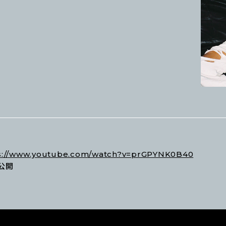
s://www.youtube.com/watch?v=prGPYNK0B40
ア公開