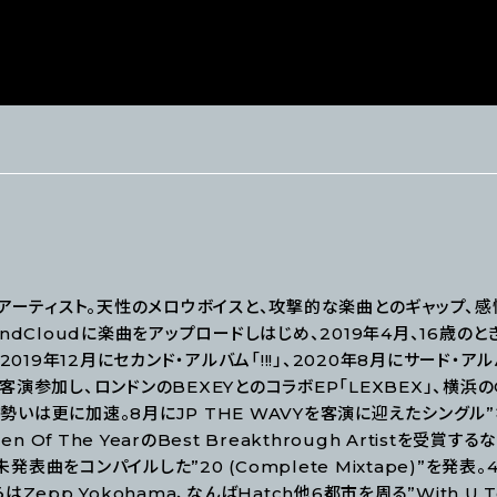
・アーティスト。天性のメロウボイスと、攻撃的な楽曲とのギャップ、
dCloudに楽曲をアップロードしはじめ、2019年4月、16歳のとき
019年12月にセカンド・アルバム「!!!」、2020年8月にサード・アル
客演参加し、ロンドンのBEXEYとのコラボEP「LEXBEX」、横浜のOnly
、勢いは更に加速。8月にJP THE WAVYを客演に迎えたシングル
n Of The YearのBest Breakthrough Artistを
未発表曲をコンパイルした”20 (Complete Mixtape)”を
Zepp Yokohama、なんばHatch他6都市を周る”With U