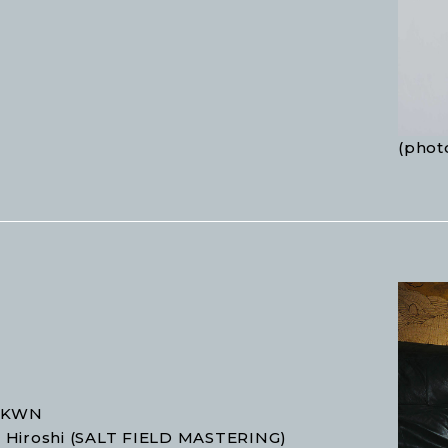
(photo
NKWN
a Hiroshi (SALT FIELD MASTERING)