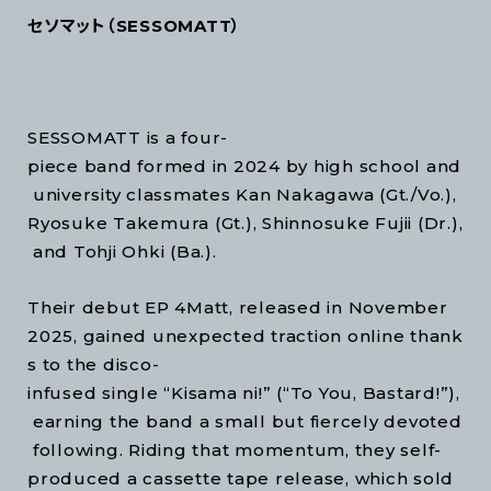
セソマット（SESSOMATT）
SESSOMATT is a four-
piece band formed in 2024 by high school and
university classmates Kan Nakagawa (Gt./Vo.),
Ryosuke Takemura (Gt.), Shinnosuke Fujii (Dr.),
and Tohji Ohki (Ba.).
Their debut EP 4Matt, released in November
2025, gained unexpected traction online thank
s to the disco-
infused single “Kisama ni!” (“To You, Bastard!”),
earning the band a small but fiercely devoted
following. Riding that momentum, they self-
produced a cassette tape release, which sold