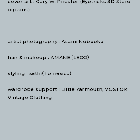
cover art : Gary W. Priester (Eyetricks 3D Stere
ograms)
artist photography : Asami Nobuoka
hair & makeup : AMANE（LECO）
styling : sathi（homesicc）
wardrobe support : Little Yarmouth, VOSTOK
Vintage Clothing