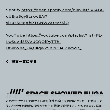
Spotify
https://open.spotify.com/playlist/1PIABG
cUBjq5gy5tzkwEAi?
si=us5LtoghRTGNWvXrcz3SlQ
YouTube
https://youtube.com/playlist?list=PL-
LwSuzd53VzUCQOlRyTTh-
IXwlWha_-1&si=qwk9qI7CA0ZWxd3_
記事一覧に戻る
このウェブサイトではサイトの利便性の向上を目的にクッキーを使用しま
〒150-0043 東京都渋谷区道玄坂2-25-12 道玄坂通 7F
す。ブラウザの設定によりクッキーの機能を変更することもできます。詳細
©2021 SPACE SHOWER FUGA INC.