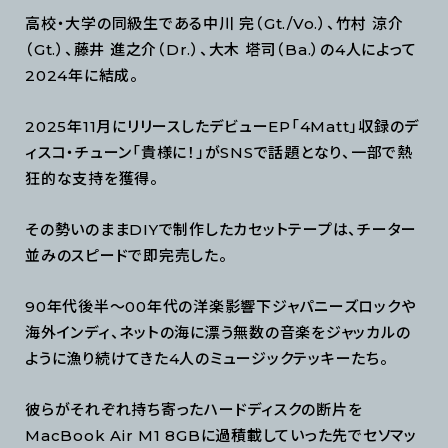
高校・大学の同級生である中川 完（Gt./Vo.）、竹村 涼介
（Gt.）、藤井 進之介（Dr.）、大木 塔司（Ba.）の4人によって
2024年に結成。
2025年11月にリリースしたデビューEP「4Matt」収録のデ
ィスコ・チューン「貴様に！」がSNSで話題となり、一部で熱
狂的な支持を獲得。
その勢いのままDIYで制作したカセットテープは、チーター
並みのスピードで即完売した。
90年代後半〜00年代の洋楽影響下ジャパニーズロックや
海外インディ、ネットの海に漂う無数の音楽をジャッカルの
ように漁り続けてきた4人のミュージックテッキーたち。
彼らがそれぞれ持ち寄ったハードディスクの断片を
MacBook Air M1 8GBに過積載していった先でセソマッ