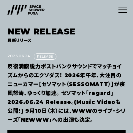
NEW RELEASE
SERVICES
最新リリース
ABOUT
デジタルディストリビューション
2026.06.24
RELEASE
反復満腹脱力ポストパンクサウンドでマッチョイ
INFORMATION
マーケティングサービス
ズムからのエクソダス！ 2026年午年、大注目の
ニューカマー【セソマット（SESSOMATT）】が疾
CONTACT
NEWS
風怒涛、ゆっくり加速。 セソマット「regard」
2026.06.24 Release。(Music Videoも
NEW RELEASE
JOB
公開！) 9月10日（木）には、WWWのライブ・シリ
利用規約
ーズ「NEWWW」への出演も決定。
プライバシーポリシー