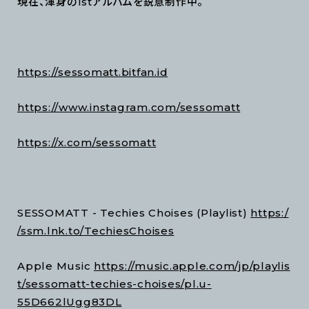
現在、渾身の1stアルバムを鋭意制作中。
https://sessomatt.bitfan.id
https://www.instagram.com/sessomatt
https://x.com/sessomatt
SESSOMATT - Techies Choises (Playlist)
https:/
/ssm.lnk.to/TechiesChoises
Apple Music
https://music.apple.com/jp/playlis
t/sessomatt-techies-choises/pl.u-
55D662lUgg83DL