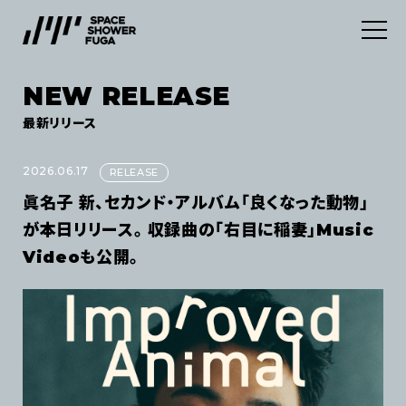
NEW RELEASE
SERVICES
最新リリース
ABOUT
デジタルディストリビューション
2026.06.17
RELEASE
眞名子 新、セカンド・アルバム「良くなった動物」
INFORMATION
マーケティングサービス
が本日リリース。 収録曲の「右目に稲妻」Music
Videoも公開。
CONTACT
NEWS
NEW RELEASE
JOB
利用規約
プライバシーポリシー