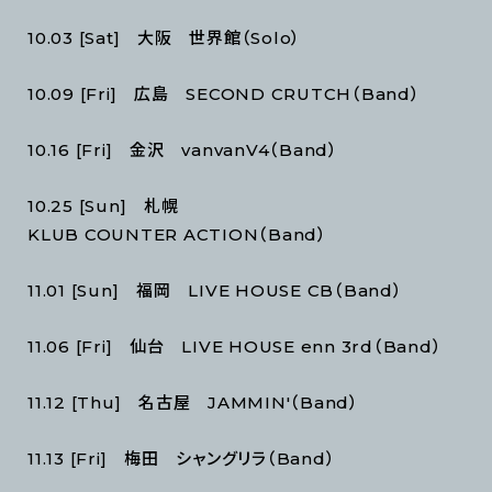
10.03 [Sat] 大阪 世界館（Solo）
10.09 [Fri] 広島 SECOND CRUTCH（Band）
10.16 [Fri] 金沢 vanvanV4（Band）
10.25 [Sun] 札幌
KLUB COUNTER ACTION（Band）
11.01 [Sun] 福岡 LIVE HOUSE CB（Band）
11.06 [Fri] 仙台 LIVE HOUSE enn 3rd（Band）
11.12 [Thu] 名古屋 JAMMIN'（Band）
11.13 [Fri] 梅田 シャングリラ（Band）