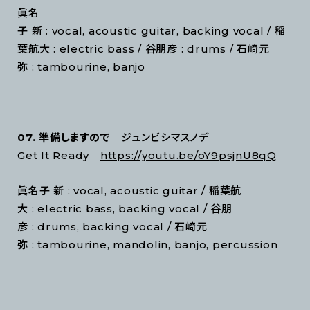
眞名
子 新 : vocal, acoustic guitar, backing vocal / 稲
葉航大 : electric bass / 谷朋彦 : drums / 石崎元
弥 : tambourine, banjo
07. 準備しますので
ジュンビシマスノデ
Get It Ready
https://youtu.be/oY9psjnU8qQ
眞名子 新 : vocal, acoustic guitar / 稲葉航
大 : electric bass, backing vocal / 谷朋
彦 : drums, backing vocal / 石崎元
弥 : tambourine, mandolin, banjo, percussion