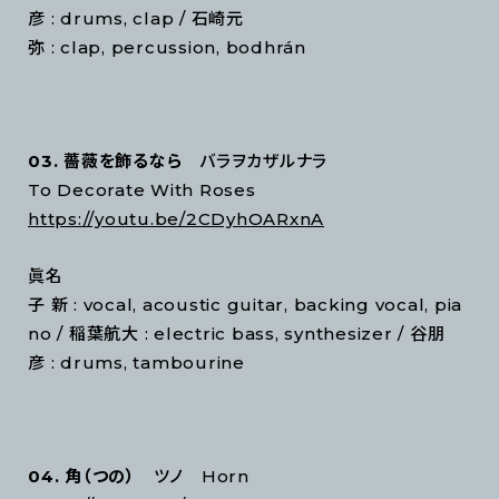
彦 : drums, clap / 石崎元
弥 : clap, percussion, bodhrán
03. 薔薇を飾るなら
バラヲカザルナラ
To Decorate With Roses
https://youtu.be/2CDyhOARxnA
眞名
子 新 : vocal, acoustic guitar, backing vocal, pia
no / 稲葉航大 : electric bass, synthesizer / 谷朋
彦 : drums, tambourine
04. 角（つの）
ツノ Horn