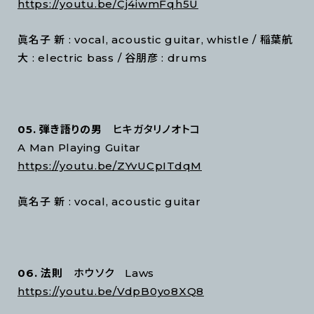
https://youtu.be/Cj4iwmFqh5U
眞名子 新 : vocal, acoustic guitar, whistle / 稲葉航
大 : electric bass / 谷朋彦 : drums
05. 弾き語りの男
ヒキガタリノオトコ
A Man Playing Guitar
https://youtu.be/ZYvUCpITdqM
眞名子 新 : vocal, acoustic guitar
06. 法則
ホウソク Laws
https://youtu.be/VdpB0yo8XQ8