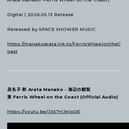
Digital | 2026.05.13 Release
Released by SPACE SHOWER MUSIC
https://manakoarata.lnk.to/FerrisWheelontheC
oast
眞名子 新 Arata Manako - 海辺の観覧
車 Ferris Wheel on the Coast (Official Audio)
https://youtu.be/JS57HJKigQE