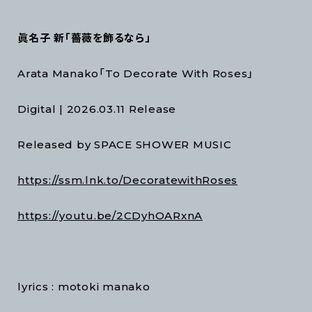
眞名子 新「薔薇を飾るなら」
Arata Manako「To Decorate With Roses」
Digital | 2026.03.11 Release
Released by SPACE SHOWER MUSIC
https://ssm.lnk.to/DecoratewithRoses
https://youtu.be/2CDyhOARxnA
lyrics : motoki manako