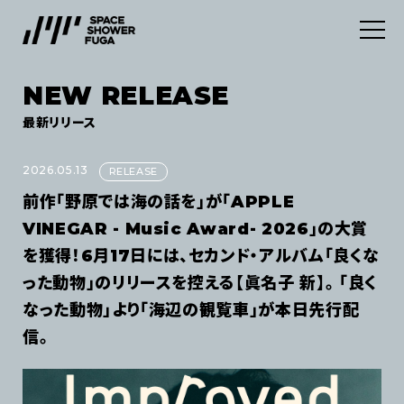
NEW RELEASE
SERVICES
最新リリース
ABOUT
デジタルディストリビューション
2026.05.13
RELEASE
前作「野原では海の話を」が「APPLE
INFORMATION
マーケティングサービス
VINEGAR - Music Award- 2026」の大賞
を獲得！6月17日には、セカンド・アルバム「良くな
CONTACT
NEWS
った動物」のリリースを控える【眞名子 新】。 「良く
なった動物」より「海辺の観覧車」が本日先行配
NEW RELEASE
JOB
信。
利用規約
プライバシーポリシー