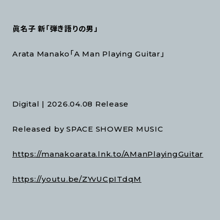
眞名子 新「弾き語りの男」
Arata Manako「A Man Playing Guitar」
Digital | 2026.04.08 Release
Released by SPACE SHOWER MUSIC
https://manakoarata.lnk.to/AManPlayingGuitar
https://youtu.be/ZYvUCpITdqM