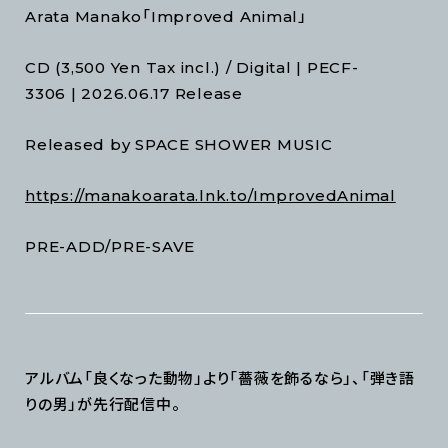
Arata Manako「Improved Animal」
CD (3,500 Yen Tax incl.) / Digital | PECF-
3306 | 2026.06.17 Release
Released by SPACE SHOWER MUSIC
https://manakoarata.lnk.to/ImprovedAnimal
PRE-ADD/PRE-SAVE
アルバム「良くなった動物」より「薔薇を飾るなら」、「弾き語
りの男」が先行配信中。