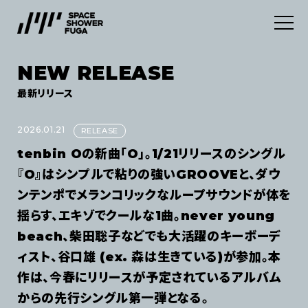
NEW RELEASE
SERVICES
最新リリース
ABOUT
デジタルディストリビューション
2026.01.21
RELEASE
tenbin Oの新曲「O」。1/21リリースのシングル
INFORMATION
マーケティングサービス
『O』はシンプルで粘りの強いGROOVEと、ダウ
ンテンポでメランコリックなループサウンドが体を
CONTACT
NEWS
揺らす、エキゾでクールな1曲。never young
beach、柴田聡子などでも大活躍のキーボーデ
NEW RELEASE
JOB
ィスト、谷口雄 (ex. 森は生きている)が参加。本
利用規約
作は、今春にリリースが予定されているアルバム
プライバシーポリシー
からの先行シングル第一弾となる。