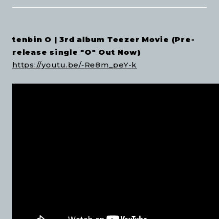
tenbin O | 3rd album Teezer Movie (Pre-
release single "O" Out Now)
https://youtu.be/-Re8m_peY-k